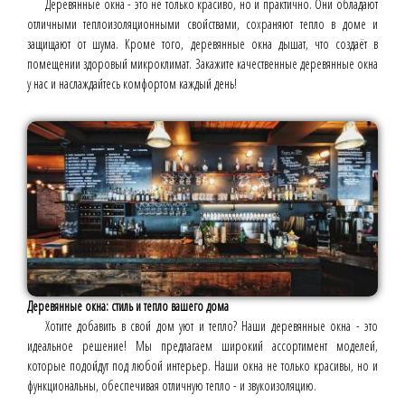
Деревянные окна - это не только красиво, но и практично. Они обладают
отличными теплоизоляционными свойствами, сохраняют тепло в доме и
защищают от шума. Кроме того, деревянные окна дышат, что создаёт в
помещении здоровый микроклимат. Закажите качественные деревянные окна
у нас и наслаждайтесь комфортом каждый день!
Деревянные окна: стиль и тепло вашего дома
Хотите добавить в свой дом уют и тепло? Наши деревянные окна - это
идеальное решение! Мы предлагаем широкий ассортимент моделей,
которые подойдут под любой интерьер. Наши окна не только красивы, но и
функциональны, обеспечивая отличную тепло - и звукоизоляцию.