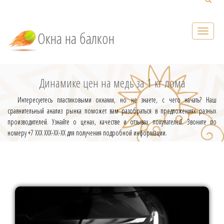
Окна на балкон
Динамике цен на медь за 1 кг лома
Интересуетесь пластиковыми окнами, но не знаете, с чего начать? Наш
сравнительный анализ рынка поможет вам разобраться в предложениях разных
производителей. Узнайте о ценах, качестве и отзывах покупателей. Звоните по
номеру +7 ХХХ ХХХ-ХХ-ХХ для получения подробной информации.