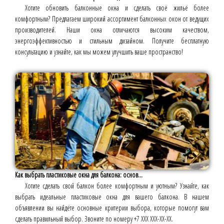
Хотите обновить балконные окна и сделать своё жильё более
комфортным? Предлагаем широкий ассортимент балконных окон от ведущих
производителей. Наши окна отличаются высоким качеством,
энергоэффективностью и стильным дизайном. Получите бесплатную
консультацию и узнайте, как мы можем улучшить ваше пространство!
Как выбрать пластиковые окна для балкона: основ...
Хотите сделать свой балкон более комфортным и уютным? Узнайте, как
выбрать идеальные пластиковые окна для вашего балкона. В нашем
объявлении вы найдёте основные критерии выбора, которые помогут вам
сделать правильный выбор. Звоните по номеру +7 ХХХ ХХХ-ХХ-ХХ.