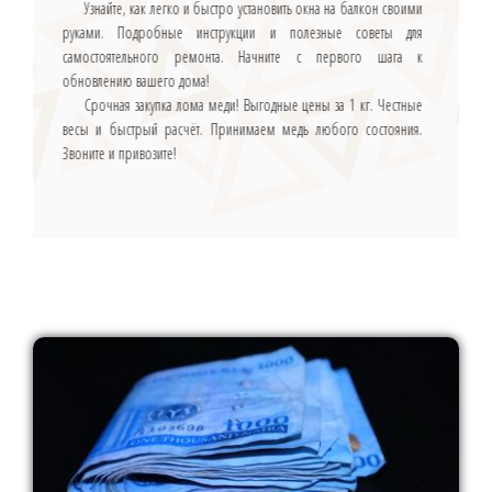
Узнайте, как легко и быстро установить окна на балкон своими
руками. Подробные инструкции и полезные советы для
самостоятельного ремонта. Начните с первого шага к
обновлению вашего дома!
Срочная закупка лома меди! Выгодные цены за 1 кг. Честные
весы и быстрый расчёт. Принимаем медь любого состояния.
Звоните и привозите!