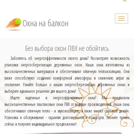
Окна на балкон
Без выбора окон ПВХ не обойтись
Заботитесь об энергоэффективности своего дома? Рассмотрите возможность
установки энергосберегающих деревянных окон. Наши окна изготовлены из
высококачественных материалов и обеспечивают отличную теплоизоляцию. Они
также способствуют созданию комфортной атмосферы и снижению затрат на
отопление. Узнайте больше о наших энергосберегающих деревянных окнах и
выберите идеальное решение для вашего дома!
Ищете надёжные и энергоэффективные окна? Мы предлагаем
высококачественные пластиковые окна ПВХ от ведущих производителей. Наши окна
обеспечивают отличную тепло - и звукоизоляцию, а также имеют стильный дизайн.
Установка и обслуживание - гарантия долговечности и комфорта. Звоните прямо
сейчас и получите индивидуальное предложение!