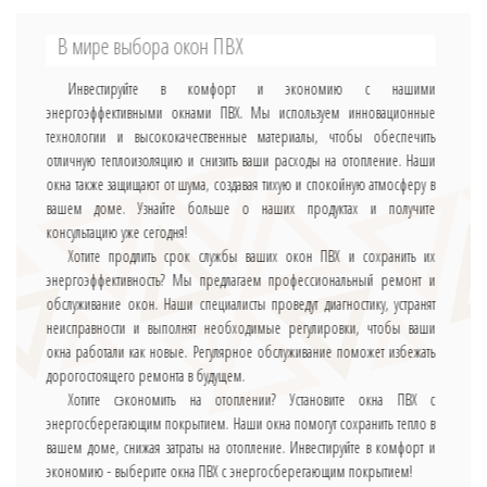
В мире выбора окон ПВХ
Инвестируйте в комфорт и экономию с нашими
энергоэффективными окнами ПВХ. Мы используем инновационные
технологии и высококачественные материалы, чтобы обеспечить
отличную теплоизоляцию и снизить ваши расходы на отопление. Наши
окна также защищают от шума, создавая тихую и спокойную атмосферу в
вашем доме. Узнайте больше о наших продуктах и получите
консультацию уже сегодня!
Хотите продлить срок службы ваших окон ПВХ и сохранить их
энергоэффективность? Мы предлагаем профессиональный ремонт и
обслуживание окон. Наши специалисты проведут диагностику, устранят
неисправности и выполнят необходимые регулировки, чтобы ваши
окна работали как новые. Регулярное обслуживание поможет избежать
дорогостоящего ремонта в будущем.
Хотите сэкономить на отоплении? Установите окна ПВХ с
энергосберегающим покрытием. Наши окна помогут сохранить тепло в
вашем доме, снижая затраты на отопление. Инвестируйте в комфорт и
экономию - выберите окна ПВХ с энергосберегающим покрытием!