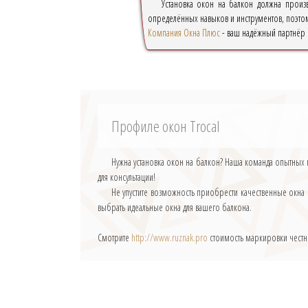
Установка окон на балкон должна произ
определённых навыков и инструментов, поэтом
Компания Окна Плюс
- ваш надёжный партнёр 
Профиле окон Trocal
Нужна установка окон на балкон? Наша команда опытных
для консультации!
Не упустите возможность приобрести качественные окн
выбрать идеальные окна для вашего балкона.
Смотрите
http://www.ruznak.pro
стоимость маркировки честн