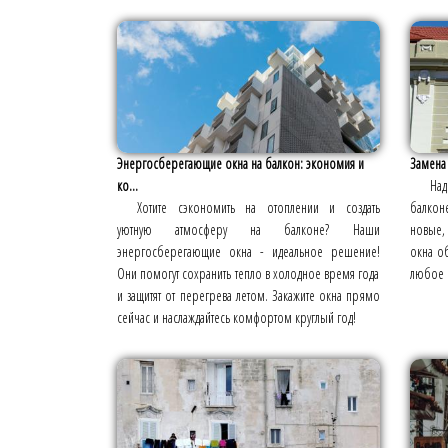
Энергосберегающие окна на балкон: экономия и
Замена 
ко...
Над
Хотите сэкономить на отоплении и создать
балкон
уютную атмосферу на балконе? Наши
новые,
энергосберегающие окна - идеальное решение!
окна о
Они помогут сохранить тепло в холодное время года
любое 
и защитят от перегрева летом. Закажите окна прямо
сейчас и наслаждайтесь комфортом круглый год!