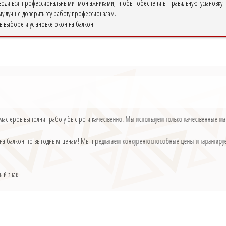
водиться профессиональными монтажниками, чтобы обеспечить правильную установку и
у лучше доверить эту работу профессионалам.
в выборе и установке окон на балкон!
 мастеров выполнит работу быстро и качественно. Мы используем только качественные ма
а на балкон по выгодным ценам! Мы предлагаем конкурентоспособные цены и гарантиру
ый знак.