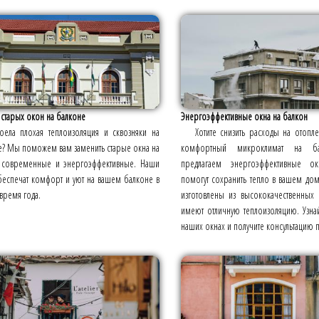
старых окон на балконе
Энергоэффективные окна на балкон
оела плохая теплоизоляция и сквозняки на
Хотите снизить расходы на отопле
е? Мы поможем вам заменить старые окна на
комфортный микроклимат на б
 современные и энергоэффективные. Наши
предлагаем энергоэффективные ок
беспечат комфорт и уют на вашем балконе в
помогут сохранить тепло в вашем до
время года.
изготовлены из высококачественных
имеют отличную теплоизоляцию. Узн
наших окнах и получите консультацию 