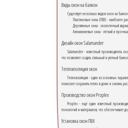
Виды окон на балкон
Существует несколько видов окон на балкон
Пластиковые окна (ПВХ) - наиболее ра
Деревянные окна - экологичный вариан
Алюминиевые окна - лёгкий и прочный
Дизайн окон Salamander
Salamander - известный производитель ок
что позволяет создать стильный и уютный балко
Теплоизоляция окон
Теплоизоляция - один из основных параме
помогает сохранить тепло в доме и снизить ра
Производство окон Proplex
Proplex - ещё один известный производи
технологий и материалов, что обеспечивает до
Установка окон ПВХ