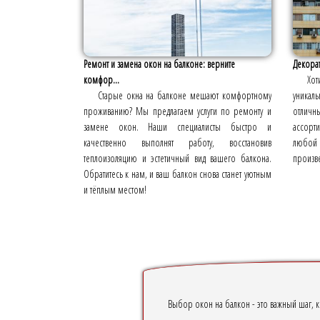
Ремонт и замена окон на балконе: верните
Декорат
комфор...
Хот
Старые окна на балконе мешают комфортному
уникал
проживанию? Мы предлагаем услуги по ремонту и
отлич
замене окон. Наши специалисты быстро и
ассорти
качественно выполнят работу, восстановив
любой 
теплоизоляцию и эстетичный вид вашего балкона.
произве
Обратитесь к нам, и ваш балкон снова станет уютным
и тёплым местом!
Выбор окон на балкон - это важный шаг, к