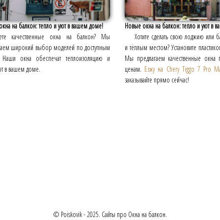
кна на балкон: тепло и уют в вашем доме!
Новые окна на балкон: тепло и уют в 
ете качественные окна на балкон? Мы
Хотите сделать свою лоджию или 
гаем широкий выбор моделей по доступным
и тёплым местом? Установите пластико
 Наши окна обеспечат теплоизоляцию и
Мы предлагаем качественные окна 
т в вашем доме.
ценам.
Езжу на Chery Tiggo 7 Pro M
заказывайте прямо сейчас!
© Poiskovik - 2025. Сайты про Окна на балкон.