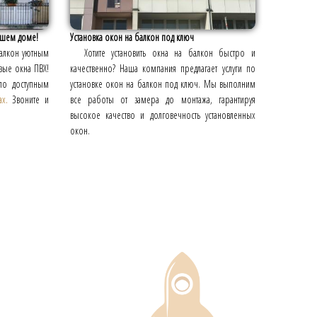
вашем доме!
Установка окон на балкон под ключ
балкон уютным
Хотите установить окна на балкон быстро и
вые окна ПВХ!
качественно? Наша компания предлагает услуги по
по доступным
установке окон на балкон под ключ. Мы выполним
ax.
Звоните и
все работы от замера до монтажа, гарантируя
высокое качество и долговечность установленных
окон.