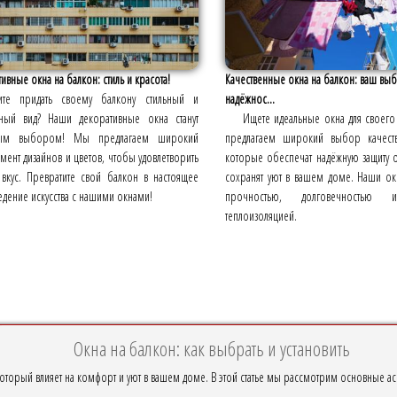
ивные окна на балкон: стиль и красота!
Качественные окна на балкон: ваш вы
ите придать своему балкону стильный и
надёжнос...
ьный вид? Наши декоративные окна станут
Ищете идеальные окна для своег
ным выбором! Мы предлагаем широкий
предлагаем широкий выбор качест
мент дизайнов и цветов, чтобы удовлетворить
которые обеспечат надёжную защиту 
вкус. Превратите свой балкон в настоящее
сохранят уют в вашем доме. Наши ок
дение искусства с нашими окнами!
прочностью, долговечностью 
теплоизоляцией.
Окна на балкон: как выбрать и установить
оторый влияет на комфорт и уют в вашем доме. В этой статье мы рассмотрим основные ас