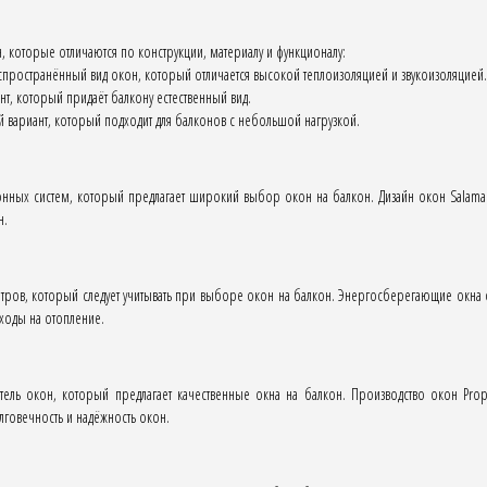
, которые отличаются по конструкции, материалу и функционалу:
спространённый вид окон, который отличается высокой теплоизоляцией и звукоизоляцией.
т, который придаёт балкону естественный вид.
 вариант, который подходит для балконов с небольшой нагрузкой.
онных систем, который предлагает широкий выбор окон на балкон. Дизайн окон Salaman
н.
тров, который следует учитывать при выборе окон на балкон. Энергосберегающие окна
сходы на отопление.
тель окон, который предлагает качественные окна на балкон. Производство окон Pro
лговечность и надёжность окон.