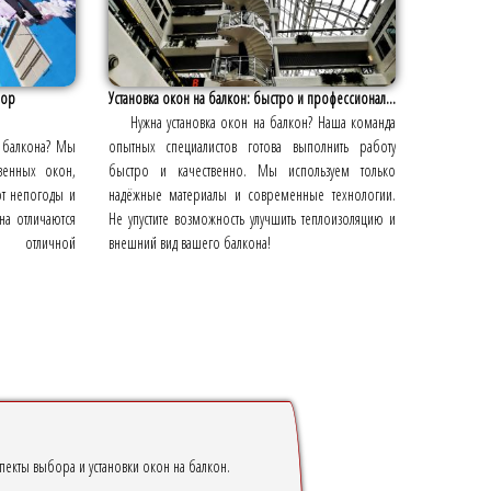
бор
Установка окон на балкон: быстро и профессионал...
Нужна установка окон на балкон? Наша команда
о балкона? Мы
опытных специалистов готова выполнить работу
венных окон,
быстро и качественно. Мы используем только
от непогоды и
надёжные материалы и современные технологии.
на отличаются
Не упустите возможность улучшить теплоизоляцию и
и отличной
внешний вид вашего балкона!
пекты выбора и установки окон на балкон.