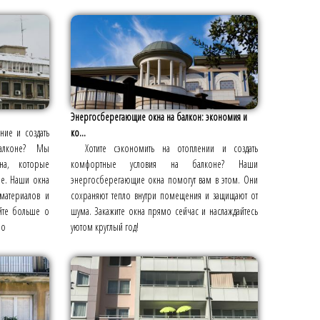
Энергосберегающие окна на балкон: экономия и
ние и создать
ко...
алконе? Мы
Хотите сэкономить на отоплении и создать
на, которые
комфортные условия на балконе? Наши
ме. Наши окна
энергосберегающие окна помогут вам в этом. Они
 материалов и
сохраняют тепло внутри помещения и защищают от
айте больше о
шума. Закажите окна прямо сейчас и наслаждайтесь
по
уютом круглый год!