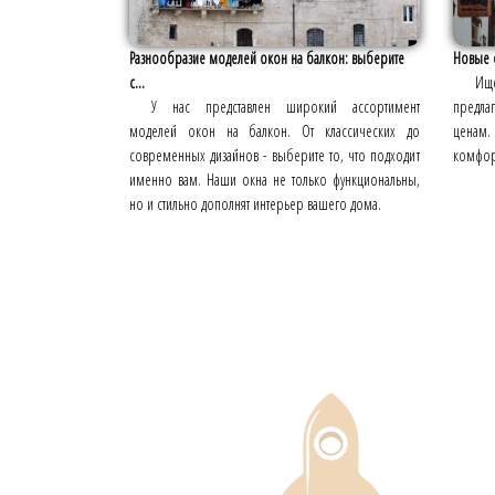
Разнообразие моделей окон на балкон: выберите
Новые о
с...
Ищ
У нас представлен широкий ассортимент
предла
моделей окон на балкон. От классических до
ценам.
современных дизайнов - выберите то, что подходит
комфор
именно вам. Наши окна не только функциональны,
но и стильно дополнят интерьер вашего дома.