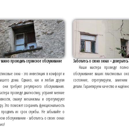
 важно проводить сервисное обслуживание
Заботьтесь о своих окнах – доверьтесь
Наши мастера проведут полно
стиковые окна - это инвестиция в комфорт и
обслуживание ваших пластиковых ок
вашего дома. Однако, как и любая другая
состояние, отрегулируем, замени
а, они требуют регулярного обслуживания.
детали. Гарантируем качество и надёжно
стера проведут диагностику, устранят мелкие
авности, смажут механизмы и отрегулируют
ру. Это поможет сохранить функциональность
 продлить их срок службы. Не забывайте о
ом обслуживании - заботьтесь о своих окнах
но!