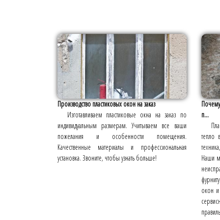
Производство пластиковых окон на заказ
Почему
Изготавливаем пластиковые окна на заказ по
п...
индивидуальным размерам. Учитываем все ваши
Пла
пожелания и особенности помещения.
тепло 
Качественные материалы и профессиональная
техник
установка. Звоните, чтобы узнать больше!
Наши ма
неиспр
фурниту
окон и
сервисн
правиль