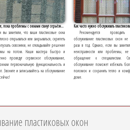
е, пока проблемы с окнами станут серьёзн...
Как часто нужно обслуживать пластиков
и вы заметили, что ваши пластиковые окна
Рекомендуется проводить
плохо открываться или закрываться, скрипеть
обслуживание пластиковых окон не
пускать сквозняки, не откладывайте решение
раза в год. Однако, если вы замети
емы на потом. Наши мастера быстро и
неисправности или проблемы, не 
венно проведут сервисное обслуживание,
обращение к специалистам. Св
 окнам первоначальную функциональность и
обслуживание поможет избежать бол
. Звоните и записывайтесь на обслуживание
поломок и сохранить тепло и ком
сейчас!
доме.
ивание пластиковых окон