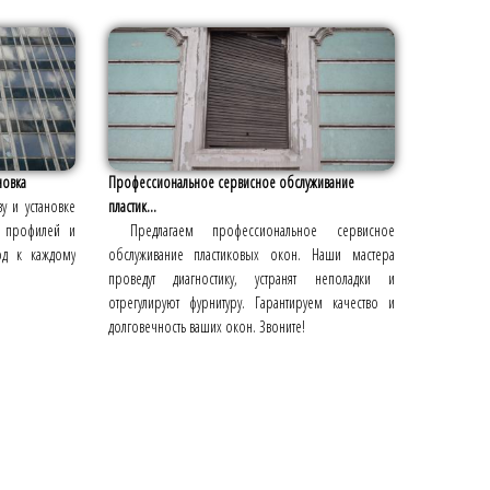
новка
Профессиональное сервисное обслуживание
у и установке
пластик...
 профилей и
Предлагаем профессиональное сервисное
ход к каждому
обслуживание пластиковых окон. Наши мастера
проведут диагностику, устранят неполадки и
отрегулируют фурнитуру. Гарантируем качество и
долговечность ваших окон. Звоните!