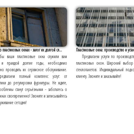
о пластиковых окнах - залог их долгой сл...
Пластиковые окна: производство и уста
обы ваши пластиковые окна служили вам
Предлагаем услуги по производств
 и правдой долгие годы, необходимо
пластиковых окон. Широкий выбор
рно проводить их сервисное обслуживание.
стеклопакетов. Индивидуальный под
едлагаем полный комплекс услуг: от
клиенту. Звоните и заказывайте!
стики до регулировки фурнитуры. Не ждите,
роблемы станут серьёзными - заботьтесь о
кнах своевременно! Звоните и записывайтесь
уживание сегодня!