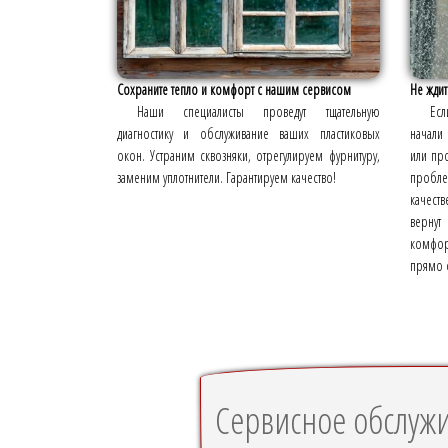
Сохраните тепло и комфорт с нашим сервисом
Не ждит
Наши специалисты проведут тщательную
Есл
диагностику и обслуживание ваших пластиковых
начали 
окон. Устраним сквозняки, отрегулируем фурнитуру,
или про
заменим уплотнители. Гарантируем качество!
пробл
качест
вернут
комфорт
прямо 
Сервисное обслуж