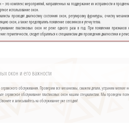
 – это комплекс мероприятий, направленных на поддержание их исправности и продлен
ртное использование окон.
алисты проводят диагностику состояния окон, регулировку фурнитуры, очистку механиз
яцию окон, а также предотвратить появление сквозняков и утечку тепла.
луживание пластиковых окон не реже одного раза в год. При появлении признаков не
ие герметичности, следует обратиться к специалистам для проведения диагностики и ремо
ых окон и его важности
 сервисного обслуживания. Проверим все механизмы, смажем детали, устраним мелкие н
рьте сервисное обслуживание пластиковых окон нашим специалистам. Мы проведём пол
! Звоните и записывайтесь на обслуживание уже сегодня!