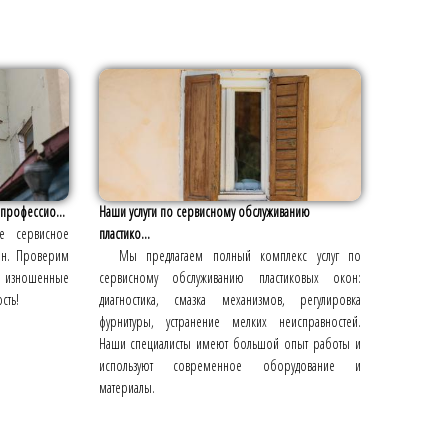
 профессио...
Наши услуги по сервисному обслуживанию
е сервисное
пластико...
он. Проверим
Мы предлагаем полный комплекс услуг по
м изношенные
сервисному обслуживанию пластиковых окон:
сть!
диагностика, смазка механизмов, регулировка
фурнитуры, устранение мелких неисправностей.
Наши специалисты имеют большой опыт работы и
используют современное оборудование и
материалы.