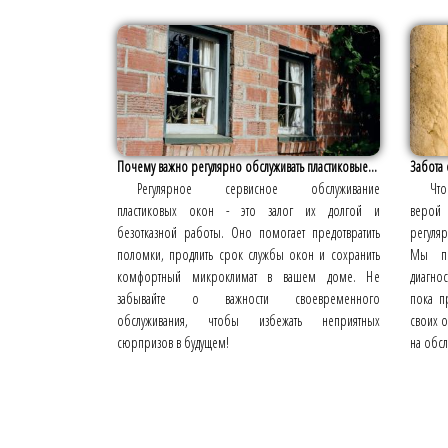
Почему важно регулярно обслуживать пластиковые...
Забота 
Регулярное сервисное обслуживание
Чт
пластиковых окон - это залог их долгой и
верой
безотказной работы. Оно помогает предотвратить
регуля
поломки, продлить срок службы окон и сохранить
Мы пр
комфортный микроклимат в вашем доме. Не
диагно
забывайте о важности своевременного
пока п
обслуживания, чтобы избежать неприятных
своих о
сюрпризов в будущем!
на обсл