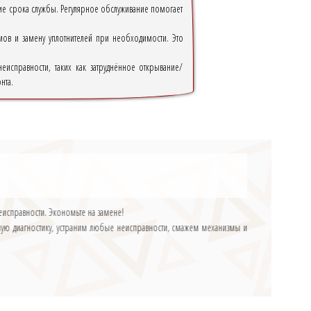
ие срока службы. Регулярное обслуживание помогает
мов и замену уплотнителей при необходимости. Это
исправности, таких как затруднённое открывание/
нта.
еисправности. Экономьте на замене!
ную диагностику, устраним любые неисправности, смажем механизмы и