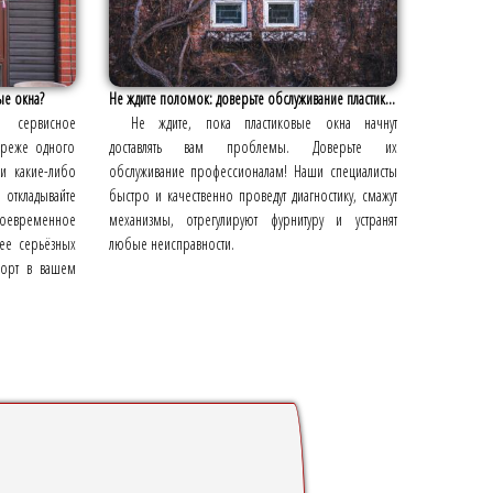
ые окна?
Не ждите поломок: доверьте обслуживание пластик...
 сервисное
Не ждите, пока пластиковые окна начнут
 реже одного
доставлять вам проблемы. Доверьте их
ли какие-либо
обслуживание профессионалам! Наши специалисты
откладывайте
быстро и качественно проведут диагностику, смажут
оевременное
механизмы, отрегулируют фурнитуру и устранят
ее серьёзных
любые неисправности.
форт в вашем