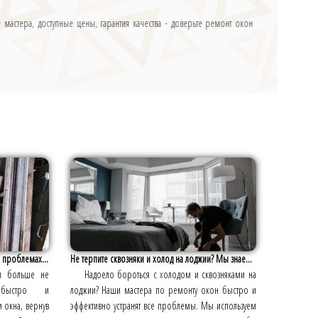
мастера, доступные цены, гарантия качества - доверьте ремонт окон
 проблемах...
Не терпите сквозняки и холод на лоджии? Мы знае...
и больше не
Надоело бороться с холодом и сквозняками на
 быстро и
лоджии? Наши мастера по ремонту окон быстро и
 окна, вернув
эффективно устранят все проблемы. Мы используем