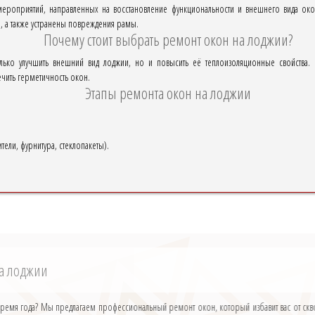
мероприятий, направленных на восстановление функциональности и внешнего вида око
ы, а также устранены повреждения рамы.
Почему стоит выбрать ремонт окон на лоджии?
лько улучшить внешний вид лоджии, но и повысить её теплоизоляционные свойства.
ечить герметичность окон.
Этапы ремонта окон на лоджии
тели, фурнитура, стеклопакеты).
на лоджии
е время года? Мы предлагаем профессиональный ремонт окон, который избавит вас от ск