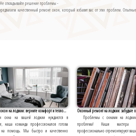
г. Не откладывайте решение проблемы -
редлагаем качественный ремонт окон, который избавит вас от этих проблем. Опытные 
окон на лоджии: верните комфорт и тепло...
Оконный ремонт на лоджии: забудьте о
ли окна на вашей лоджии нуждаются в
Проблемы с окнами на лоджи
е, наша команда профессионалов готова
проблема! Наши мастера
 на помощь. Мы быстро и качественно
профессионально отремонтируют ваши