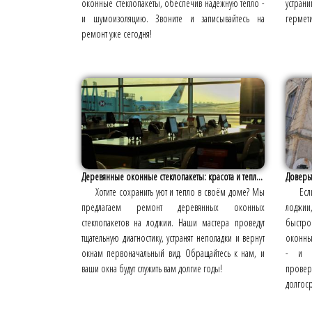
оконные стеклопакеты, обеспечив надёжную тепло -
устра
и шумоизоляцию. Звоните и записывайтесь на
гермети
ремонт уже сегодня!
Деревянные оконные стеклопакеты: красота и тепл...
Доверь
Хотите сохранить уют и тепло в своём доме? Мы
Есл
предлагаем ремонт деревянных оконных
лоджии
стеклопакетов на лоджии. Наши мастера проведут
быстро
тщательную диагностику, устранят неполадки и вернут
оконны
окнам первоначальный вид. Обращайтесь к нам, и
- и з
ваши окна будут служить вам долгие годы!
прове
долгоср