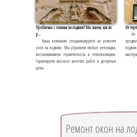
Проблемы с окнами на лоджии? Мы знаем, как их
Не терп
р...
Не 
Наша компания специализируется на ремонте
предла
окон на лоджиях. Мы устраняем любые неполадки,
лоджи
восстанавливаем герметичность и теплоизоляцию.
мастера
Гарантируем высокое качество работ и доступные
цены.
Ремонт окон на л