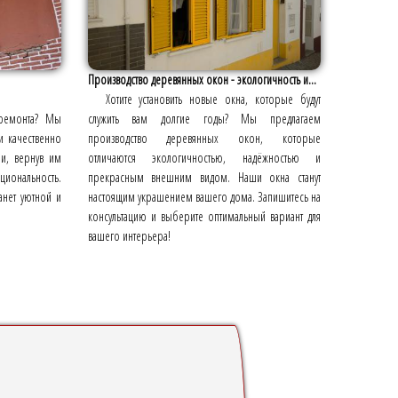
Производство деревянных окон - экологичность и...
Хотите установить новые окна, которые будут
 ремонта? Мы
служить вам долгие годы? Мы предлагаем
и качественно
производство деревянных окон, которые
и, вернув им
отличаются экологичностью, надёжностью и
ональность.
прекрасным внешним видом. Наши окна станут
анет уютной и
настоящим украшением вашего дома. Запишитесь на
консультацию и выберите оптимальный вариант для
вашего интерьера!