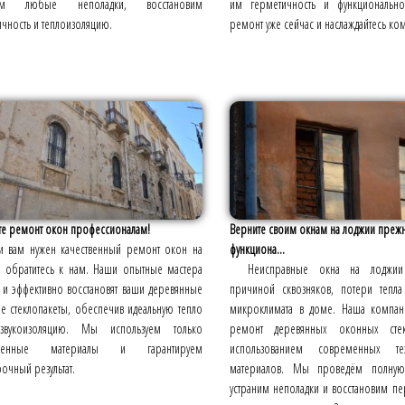
ним любые неполадки, восстановим
им герметичность и функциональнос
чность и теплоизоляцию.
ремонт уже сейчас и наслаждайтесь к
те ремонт окон профессионалам!
Верните своим окнам на лоджии пре
и вам нужен качественный ремонт окон на
функциона...
, обратитесь к нам. Наши опытные мастера
Неисправные окна на лоджии 
 и эффективно восстановят ваши деревянные
причиной сквозняков, потери тепла
е стеклопакеты, обеспечив идеальную тепло
микроклимата в доме. Наша компани
вукоизоляцию. Мы используем только
ремонт деревянных оконных стек
ренные материалы и гарантируем
использованием современных т
очный результат.
материалов. Мы проведём полную 
устраним неполадки и восстановим п