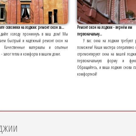
ите сквозняки на лоджии: ремонт окон за...
Ремонт окон на лоджии - вернём им
дайте холоду проникнуть в ваш дом! Мы
первоначальну...
гаем быстрый и надёжный ремонт окон на
У вас окна на лоджии требуют
и. Качественные материалы и опытные
поможем! Наши мастера оперативно 
 - залог тепла и комфорта в вашем доме.
отремонтируют окна на вашей лоджи
первоначальную форму и функци
Обращайтесь, и ваша лоджия снова ст
комфортной!
оджии