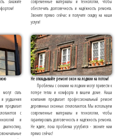
ть. Закажите
современные материалы и технологии, чтобы
омфортом!
обеспечить долговечность и надёжность ремонта.
Звоните прямо сейчас и получите скидку на наши
услуги!
жнюю
Не откладывайте ремонт окон на лоджии на потом!
Проблемы с окнами на лоджии могут привести к
могут стать
потере тепла и комфорта в вашем доме. Наша
 и ухудшения
компания предлагает профессиональный ремонт
я предлагает
деревянных оконных стеклопакетов. Мы используем
лопакетов с
современные материалы и технологии, чтобы
ехнологий и
гарантировать долговечность и надёжность ремонта.
диагностику,
Не ждите, пока проблема усугубится - звоните нам
ервоначальные
прямо сейчас!