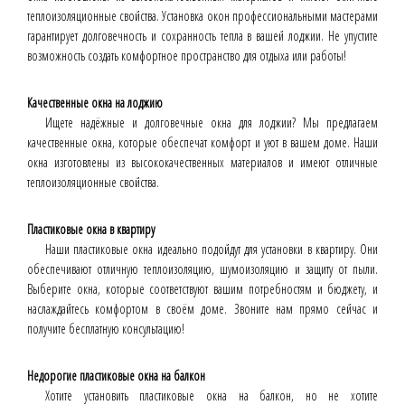
теплоизоляционные свойства. Установка окон профессиональными мастерами
гарантирует долговечность и сохранность тепла в вашей лоджии. Не упустите
возможность создать комфортное пространство для отдыха или работы!
Качественные окна на лоджию
Ищете надёжные и долговечные окна для лоджии? Мы предлагаем
качественные окна, которые обеспечат комфорт и уют в вашем доме. Наши
окна изготовлены из высококачественных материалов и имеют отличные
теплоизоляционные свойства.
Пластиковые окна в квартиру
Наши пластиковые окна идеально подойдут для установки в квартиру. Они
обеспечивают отличную теплоизоляцию, шумоизоляцию и защиту от пыли.
Выберите окна, которые соответствуют вашим потребностям и бюджету, и
наслаждайтесь комфортом в своём доме. Звоните нам прямо сейчас и
получите бесплатную консультацию!
Недорогие пластиковые окна на балкон
Хотите установить пластиковые окна на балкон, но не хотите