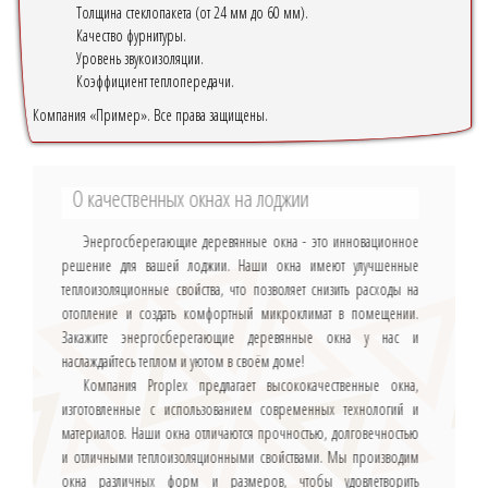
Толщина стеклопакета (от 24 мм до 60 мм).
Качество фурнитуры.
Уровень звукоизоляции.
Коэффициент теплопередачи.
Компания «Пример». Все права защищены.
О качественных окнах на лоджии
Энергосберегающие деревянные окна - это инновационное
решение для вашей лоджии. Наши окна имеют улучшенные
теплоизоляционные свойства, что позволяет снизить расходы на
отопление и создать комфортный микроклимат в помещении.
Закажите энергосберегающие деревянные окна у нас и
наслаждайтесь теплом и уютом в своём доме!
Компания Proplex предлагает высококачественные окна,
изготовленные с использованием современных технологий и
материалов. Наши окна отличаются прочностью, долговечностью
и отличными теплоизоляционными свойствами. Мы производим
окна различных форм и размеров, чтобы удовлетворить