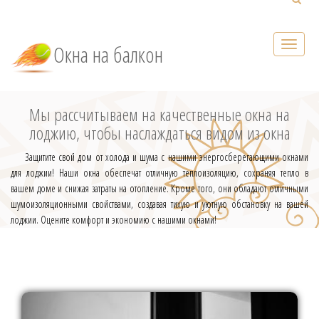
Окна на балкон
Мы рассчитываем на качественные окна на
лоджию, чтобы наслаждаться видом из окна
Защитите свой дом от холода и шума с нашими энергосберегающими окнами
для лоджии! Наши окна обеспечат отличную теплоизоляцию, сохраняя тепло в
вашем доме и снижая затраты на отопление. Кроме того, они обладают отличными
шумоизоляционными свойствами, создавая тихую и уютную обстановку на вашей
лоджии. Оцените комфорт и экономию с нашими окнами!