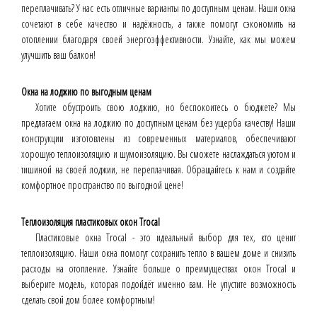
переплачивать? У нас есть отличные варианты по доступным ценам. Наши окна
сочетают в себе качество и надёжность, а также помогут сэкономить на
отоплении благодаря своей энергоэффективности. Узнайте, как мы можем
улучшить ваш балкон!
Окна на лоджию по выгодным ценам
Хотите обустроить свою лоджию, но беспокоитесь о бюджете? Мы
предлагаем окна на лоджию по доступным ценам без ущерба качеству! Наши
конструкции изготовлены из современных материалов, обеспечивают
хорошую теплоизоляцию и шумоизоляцию. Вы сможете наслаждаться уютом и
тишиной на своей лоджии, не переплачивая. Обращайтесь к нам и создайте
комфортное пространство по выгодной цене!
Теплоизоляция пластиковых окон Trocal
Пластиковые окна Trocal - это идеальный выбор для тех, кто ценит
теплоизоляцию. Наши окна помогут сохранить тепло в вашем доме и снизить
расходы на отопление. Узнайте больше о преимуществах окон Trocal и
выберите модель, которая подойдёт именно вам. Не упустите возможность
сделать свой дом более комфортным!