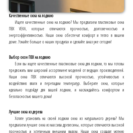
Качественные окна на лоджию
Ищете качественные окна на лоджию? Мы предлагаем пластиковые окна
ПВХ VEKA, которые отличаются прочностью, долговечностью и
энергоэффективностью. Наши окна обеспечат комфорт и тепло в вашем
доме. Узнайте больше о наших продуктах и сделайте заказ уже сегодня!
Выбор окон ПВХ на лоджию
Если вы ищете качественные пластиковые окна для лоджии, то мы готовы
предложить вам широкий ассортимент моделей от ведущих производителей.
Наши окна ПВХ отличаются высокой прочностью, устойчивостью к
воздействию влаги и перепадам температур. Выберите окна, которые
идеально подойдут для вашей лоджии, и наслаждайтесь комфортом и
безопасностью вашего дома!
Лучшие окна из дерева
Хотите установить на своей лоджии окна из натурального дерева? Мы
предлагаем лучшие окна из массива древесины, которые отличаются высокой
прочностью и эстетичным внешним видом. Наши окна создадут уютную