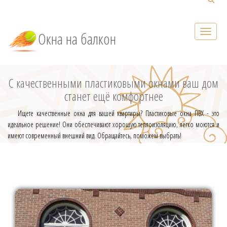
Окна на балкон
С качественными пластиковыми окнами ваш дом
станет ещё комфортнее
Ищете качественные окна для вашей квартиры? Пластиковые окна ПВХ - это
идеальное решение! Они обеспечивают хорошую теплоизоляцию, легко моются и
имеют современный внешний вид. Обращайтесь, поможем выбрать!